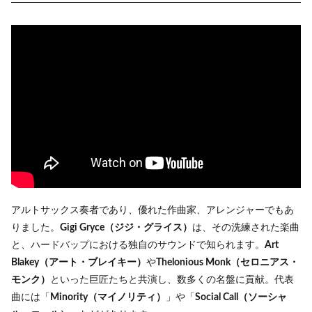
アルトサックス奏者であり、優れた作曲家、アレンジャーでもあ
りました。
Gigi Gryce（ジジ・グライス）
は、その洗練された楽曲
と、ハードバップにおける独自のサウンドで知られます。
Art
Blakey（アート・ブレイキー）
や
Thelonious Monk（セロニアス・
モンク）
といった巨匠たちと共演し、数多くの名盤に貢献。代表
曲には「
Minority（マイノリティ）
」や「
Social Call（ソーシャ