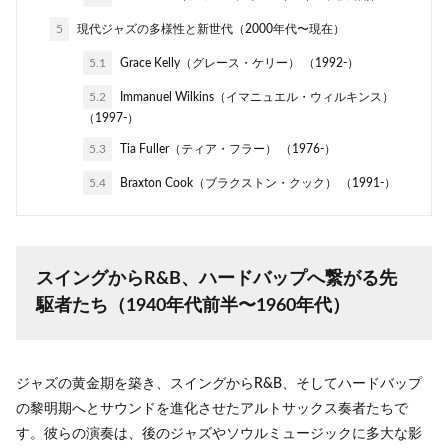
5
現代ジャズの多様性と新世代（2000年代〜現在）
5.1
Grace Kelly（グレース・ケリー） （1992-）
5.2
Immanuel Wilkins（イマニュエル・ウィルキンス）
（1997-）
5.3
Tia Fuller（ティア・フラー） （1976-）
5.4
Braxton Cook（ブラクストン・クック） （1991-）
スイングからR&B、ハードバップへ繋がる先
駆者たち（1940年代前半〜1960年代）
ジャズの黄金期を築き、スイングからR&B、そしてハードバップ
の黎明期へとサウンドを進化させたアルトサックス奏者たちで
す。彼らの演奏は、後のジャズやソウルミュージックに多大な影