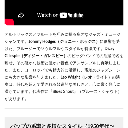
アルトサックスとフルートを巧みに操る多才なジャズ・ミュージ
シャンです。
Johnny Hodges（ジョニー・ホッジス）
に影響を受
けた、ブルージーでソウルフルなスタイルが特徴です。
Dizzy
Gillespie（ディジー・ガレスピー）
のビッグバンドでの活躍で名を
馳せ、その確かな技術と温かい音色でアンサンブルに貢献しまし
た。また、ヨーロッパでも精力的に活動し、現地のジャズシーン
にも大きな影響を与えました。
Leo Wright（レオ・ライト）
の演
奏は、時代を超えて愛される普遍的な美しさと、心に響く歌心に
満ちています。代表作に『Blues Shout』（ブルース・シャウト）
があります。
バップの系譜と多様なスタイル（1950年代〜