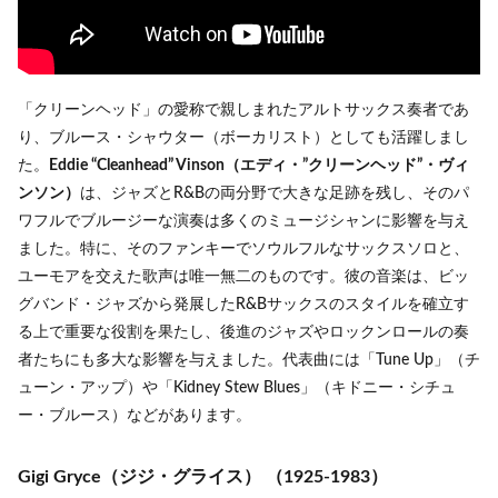
「クリーンヘッド」の愛称で親しまれたアルトサックス奏者であ
り、ブルース・シャウター（ボーカリスト）としても活躍しまし
た。
Eddie “Cleanhead” Vinson（エディ・”クリーンヘッド”・ヴィ
ンソン）
は、ジャズとR&Bの両分野で大きな足跡を残し、そのパ
ワフルでブルージーな演奏は多くのミュージシャンに影響を与え
ました。特に、そのファンキーでソウルフルなサックスソロと、
ユーモアを交えた歌声は唯一無二のものです。彼の音楽は、ビッ
グバンド・ジャズから発展したR&Bサックスのスタイルを確立す
る上で重要な役割を果たし、後進のジャズやロックンロールの奏
者たちにも多大な影響を与えました。代表曲には「Tune Up」（チ
ューン・アップ）や「Kidney Stew Blues」（キドニー・シチュ
ー・ブルース）などがあります。
Gigi Gryce（ジジ・グライス）
（1925-1983）