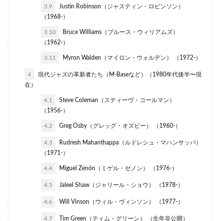
3.9
Justin Robinson（ジャスティン・ロビンソン）
（1968-）
3.10
Bruce Williams（ブルース・ウィリアムズ）
（1962-）
3.11
Myron Walden（マイロン・ウォルデン） （1972-）
4
現代ジャズの革新者たち（M-Baseなど）（1980年代後半〜現
在）
4.1
Steve Coleman（スティーヴ・コールマン）
（1956-）
4.2
Greg Osby（グレッグ・オズビー） （1960-）
4.3
Rudresh Mahanthappa（ルドレシュ・マハンサッパ）
（1971-）
4.4
Miguel Zenón（ミゲル・ゼノン） （1976-）
4.5
Jaleel Shaw（ジャリール・ショウ） （1978-）
4.6
Will Vinson（ウィル・ヴィンソン） （1977-）
4.7
Tim Green（ティム・グリーン） （生年非公開）