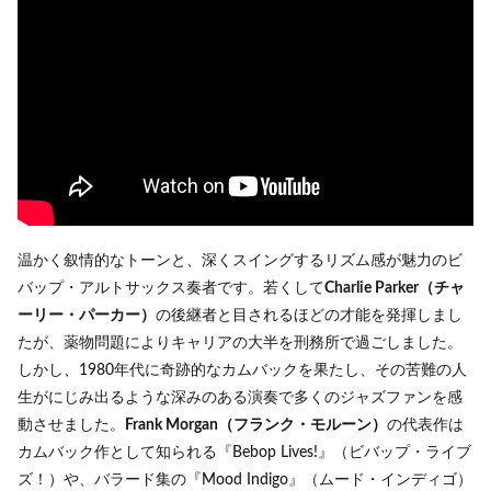
温かく叙情的なトーンと、深くスイングするリズム感が魅力のビ
バップ・アルトサックス奏者です。若くして
Charlie Parker（チャ
ーリー・パーカー）
の後継者と目されるほどの才能を発揮しまし
たが、薬物問題によりキャリアの大半を刑務所で過ごしました。
しかし、1980年代に奇跡的なカムバックを果たし、その苦難の人
生がにじみ出るような深みのある演奏で多くのジャズファンを感
動させました。
Frank Morgan（フランク・モルーン）
の代表作は
カムバック作として知られる『Bebop Lives!』（ビバップ・ライブ
ズ！）や、バラード集の『Mood Indigo』（ムード・インディゴ）