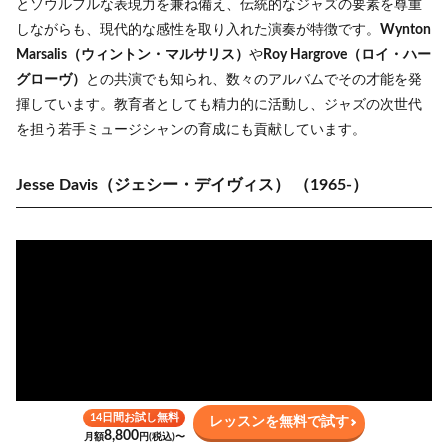
とソウルフルな表現力を兼ね備え、伝統的なジャズの要素を尊重
しながらも、現代的な感性を取り入れた演奏が特徴です。
Wynton
Marsalis（ウィントン・マルサリス）
や
Roy Hargrove（ロイ・ハー
グローヴ）
との共演でも知られ、数々のアルバムでその才能を発
揮しています。教育者としても精力的に活動し、ジャズの次世代
を担う若手ミュージシャンの育成にも貢献しています。
Jesse Davis（ジェシー・デイヴィス）
（1965-）
14日間お試し無料
レッスンを無料で試す
8,800
月額
円(税込)〜