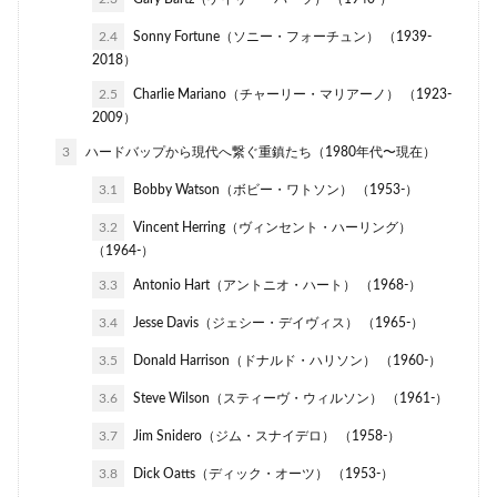
2.4
Sonny Fortune（ソニー・フォーチュン） （1939-
2018）
2.5
Charlie Mariano（チャーリー・マリアーノ） （1923-
2009）
3
ハードバップから現代へ繋ぐ重鎮たち（1980年代〜現在）
3.1
Bobby Watson（ボビー・ワトソン） （1953-）
3.2
Vincent Herring（ヴィンセント・ハーリング）
（1964-）
3.3
Antonio Hart（アントニオ・ハート） （1968-）
3.4
Jesse Davis（ジェシー・デイヴィス） （1965-）
3.5
Donald Harrison（ドナルド・ハリソン） （1960-）
3.6
Steve Wilson（スティーヴ・ウィルソン） （1961-）
3.7
Jim Snidero（ジム・スナイデロ） （1958-）
3.8
Dick Oatts（ディック・オーツ） （1953-）