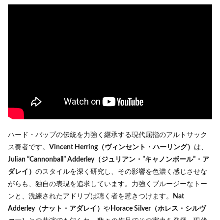
ハード・バップの伝統を力強く継承する現代屈指のアルトサック
ス奏者です。
Vincent Herring（ヴィンセント・ハーリング）
は、
Julian “Cannonball” Adderley（ジュリアン・”キャノンボール”・ア
ダレイ）
のスタイルを深く研究し、その影響を色濃く感じさせな
がらも、独自の表現を追求しています。力強くブルージーなトー
ンと、洗練されたアドリブは聴く者を惹きつけます。
Nat
Adderley（ナット・アダレイ）
や
Horace Silver（ホレス・シルヴ