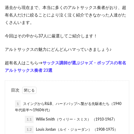
過去から現在まで、本当に多くのアルトサックス奏者がおり、超
有名人だけに絞ることにより泣く泣く紹介できなかった人達がた
くさんいます。
今回はその中から37人に厳選してご紹介します！
アルトサックスの魅力にどんどんハマっていきましょう♪
超有名人はこちら→
サックス講師が選ぶジャズ・ポップスの有名
アルトサックス奏者 23選
目次
1
スイングからR&B、ハードバップへ繋がる先駆者たち（1940
年代前半〜1960年代）
1.1
Willie Smith（ウィリー・スミス） （1910-1967）
1.2
Louis Jordan（ルイ・ジョーダン） （1908-1975）