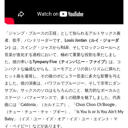
「ジャンプ・ブルースの王様」として知られるアルトサックス奏
者、歌手、バンドリーダーです。
Louis Jordan（ルイ・ジョーダ
ン）
は、スイング・ジャズからR&B、そしてロックンロールへと
音楽が進化する過程において、極めて重要な役割を果たしまし
た。彼の率いる
Tympany Five（ティンパニー・ファイブ）
は、コ
ンパクトな編成ながらも、ユーモアとノリの良いリズムに満ちた
ヒット曲を連発し、その後のポピュラー音楽に多大な影響を与え
ました。彼の演奏は、パワフルでブルージー、そして非常にダン
サブル。サックスのソロはもちろんのこと、魅力的なボーカルと
ステージ・パフォーマンスで、多くの聴衆を魅了しました。代表
曲には「Caldonia」（カルドニア）、「Choo Choo Ch’Boogie」
（チュー・チュー・チャ・ブギー）、「Is You Is or Is You Ain’t My
Baby」（イズ・ユー・イズ・オア・イズ・ユー・エイント・マ
イ・ベイビー）などがあります。