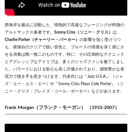
西海岸を拠点に活動した、情熱的で高速なフレージングが特徴の
アルトサックス奏者です。
Sonny Criss（ソニー・クリス）
は、
Charlie Parker（チャーリー・パーカー）
の影響を強く受けつつ
も、彼独自のクリアで鋭い音色と、ブルースの情感を深く感じさ
せる演奏は唯一無二のものです。特に、その圧倒的なテクニック
とアグレッシブなアドリブは、多くのジャズファンを魅了しまし
た。バラードにおける歌心も高く評価されており、感情豊かな表
現力で聴き手を惹きつけます。代表作には『Jazz U.S.A.』（ジャ
ズ・ユー・エス・エー）や『Sonny Criss Plays Cole Porter』（ソ
ニー・クリス・プレイズ・コール・ポーター）などがあります。
Frank Morgan（フランク・モーガン）
（1933-2007）