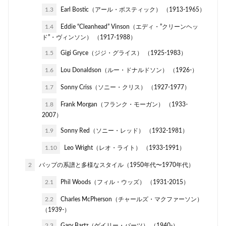
1.3
Earl Bostic（アール・ボスティック） （1913-1965）
1.4
Eddie “Cleanhead” Vinson（エディ・”クリーンヘッ
ド”・ヴィンソン） （1917-1988）
1.5
Gigi Gryce（ジジ・グライス） （1925-1983）
1.6
Lou Donaldson（ルー・ドナルドソン） （1926-）
1.7
Sonny Criss（ソニー・クリス） （1927-1977）
1.8
Frank Morgan（フランク・モーガン） （1933-
2007）
1.9
Sonny Red（ソニー・レッド） （1932-1981）
1.10
Leo Wright（レオ・ライト） （1933-1991）
2
バップの系譜と多様なスタイル（1950年代〜1970年代）
2.1
Phil Woods（フィル・ウッズ） （1931-2015）
2.2
Charles McPherson（チャールズ・マクファーソン）
（1939-）
2.3
Gary Bartz（ゲイリー・バーツ） （1940-）