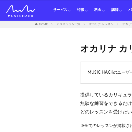
オンラインレッスン
オンライン発表会
講習会
マウスピース レンタル
通信レッスン
音楽なんでも相談LINE
オープンチャット練習部
オンライン発表会
オンラインレッスン
対面レッスン料金
紹介割引
ピアノ講
ギター講
ベース講
ドラム講
パーカッ
ボイトレ
オカリナ
フルート
クラリネ
サックス
トランペ
ホルン講
トロンボ
ユーフォ
テューバ
サービス
特徴
料金
講師
HOME
カリキュラム一覧
オカリナ レッスン
オカリ
オンラインレッスン
オンライン発表会
講習会
マウスピース レンタル
通信レッスン
音楽なんでも相談LINE
オープンチャット練習部
オンライン発表会
オンラインレッスン
対面レッスン料金
紹介割引
ピアノ講
ギター講
ベース講
ドラム講
パーカッ
ボイトレ
オカリナ
フルート
クラリネ
サックス
トランペ
ホルン講
トロンボ
ユーフォ
テューバ
オカリナ カ
MUSIC HACKのユー
提供しているカリキュラ
無駄な練習をできるだけ
どのレッスンを受けたい
※全てのレッスンが掲載さ