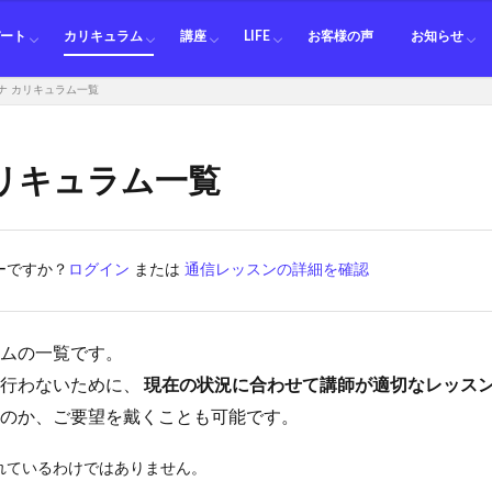
料金
師
師
師
師
ション講師
講師
講師
講師
ット講師
講師
ット講師
師
ーン講師
ニアム講師
講師
ピアノ
ギター
ベース
ドラム
ボイトレ
オカリナ
フルート
クラリネット
サックス
トランペット
ホルン
トロンボーン
ユーフォニアム
テューバ
ピアノ カリキュラム一覧
サックス カリキュラム一覧
ボイトレ カリキュラム一覧
オカリナ カリキュラム一覧
ホルン カリキュラム一覧
トロンボーン カリキュラム一覧
ユーフォニアム カリキュラム一覧
移動ド アドリブ入門
鈴木悟
鑑賞会
セッション
パート
カリキュラム
講座
LIFE
お客様の声
お知らせ
ナ カリキュラム一覧
料金
師
師
師
師
ション講師
講師
講師
講師
ット講師
講師
ット講師
師
ーン講師
ニアム講師
講師
ピアノ
ギター
ベース
ドラム
ボイトレ
オカリナ
フルート
クラリネット
サックス
トランペット
ホルン
トロンボーン
ユーフォニアム
テューバ
ピアノ カリキュラム一覧
サックス カリキュラム一覧
ボイトレ カリキュラム一覧
オカリナ カリキュラム一覧
ホルン カリキュラム一覧
トロンボーン カリキュラム一覧
ユーフォニアム カリキュラム一覧
移動ド アドリブ入門
鈴木悟
鑑賞会
セッション
リキュラム一覧
ザーですか？
ログイン
または
通信レッスンの詳細を確認
ムの一覧です。
行わないために、
現在の状況に合わせて講師が適切なレッス
のか、ご要望を戴くことも可能です。
れているわけではありません。