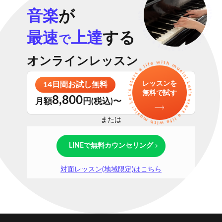
音楽
が
最速
上達
する
で
オンラインレッスン
レッスンを
14日間お試し無料
無料で試す
8,800
月額
円(税込)〜
または
LINEで無料カウンセリング
対面レッスン(地域限定)はこちら