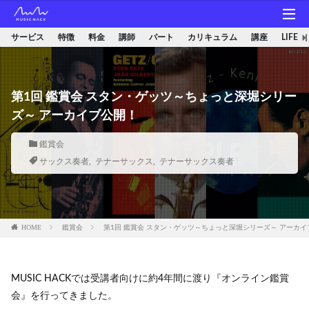
サービス
特徴
料金
講師
パート
カリキュラム
講座
LIFE
第1回 鑑賞会 スタン・ゲッツ～ちょっと深堀シリー
ズ～ アーカイブ公開！
鑑賞会
サックス奏者
,
テナーサックス
,
テナーサックス奏者
HOME
鑑賞会
第1回 鑑賞会 スタン・ゲッツ～ちょっと深堀シリーズ～ アーカイ
MUSIC HACKでは受講者向けに約4年間に渡り『オンライン鑑賞
会』を行ってきました。