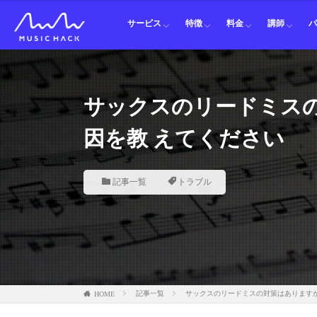
オンラインレッスン
オンライン発表会
講習会
マウスピース レンタル
通信レッスン
音楽なんでも相談LINE
オープンチャット練習部
オンライン発表会
オンラインレッスン
対面レッスン料金
紹介割引
ピアノ講
ギター講
ベース講
ドラム講
パーカッ
ボイトレ
オカリナ
フルート
クラリネ
サックス
トランペ
ホルン講
トロンボ
ユーフォ
テューバ
サービス
特徴
料金
講師
オンラインレッスン
オンライン発表会
講習会
マウスピース レンタル
通信レッスン
音楽なんでも相談LINE
オープンチャット練習部
オンライン発表会
オンラインレッスン
対面レッスン料金
紹介割引
ピアノ講
ギター講
ベース講
ドラム講
パーカッ
ボイトレ
オカリナ
フルート
クラリネ
サックス
トランペ
ホルン講
トロンボ
ユーフォ
テューバ
サックスのリードミス
因を教 えてください
記事一覧
トラブル
HOME
記事一覧
サックスのリードミスの対策はありますか