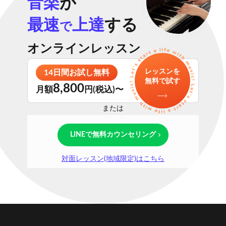
音楽
が
最速
上達
する
で
オンラインレッスン
レッスンを
14日間お試し無料
無料で試す
8,800
月額
円(税込)〜
または
LINEで無料カウンセリング
対面レッスン(地域限定)はこちら