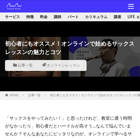
サービス
特徴
料金
講師
パート
カリキュラム
講座
LIFE
初心者にもオススメ！オンラインで始めるサックス
レッスンの魅力とコツ
記事一覧
オンラインレッスン
HOME
記事一覧
初心者にもオススメ！オンラインで始めるサックスレッスンの
「サックスをやってみたい！」と思ったけれど、教室に通う時間
がなかったり、初心者だとハードルが高そう…なんて悩んでいま
せんか？そんなあなたにピッタリなのが、オンラインで学べるサ