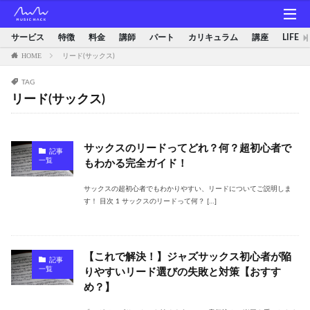
サービス
特徴
料金
講師
パート
カリキュラム
講座
LIFE
HOME
リード(サックス)
TAG
リード(サックス)
サックスのリードってどれ？何？超初心者で
記事
一覧
もわかる完全ガイド！
サックスの超初心者でもわかりやすい、リードについてご説明しま
す！ 目次 1 サックスのリードって何？ […]
【これで解決！】ジャズサックス初心者が陥
記事
一覧
りやすいリード選びの失敗と対策【おすす
め？】