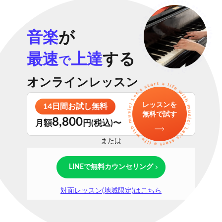
音楽
が
最速
上達
する
で
オンラインレッスン
レッスンを
14日間お試し無料
無料で試す
8,800
月額
円(税込)〜
または
LINEで無料カウンセリング
対面レッスン(地域限定)はこちら