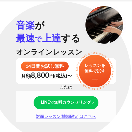
音楽
が
最速
上達
する
で
オンラインレッスン
レッスンを
14日間お試し無料
無料で試す
8,800
月額
円(税込)〜
または
LINEで無料カウンセリング
対面レッスン(地域限定)はこちら