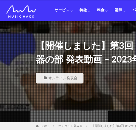
オンラインレッスン
オンライン発表会
講習会
マウスピース レンタル
通信レッスン
音楽なんでも相談LINE
オープンチャット練習部
オンライン発表会
オンラインレッスン
対面レッスン料金
紹介割引
ピアノ講
ギター講
ベース講
ドラム講
パーカッ
ボイトレ
オカリナ
フルート
クラリネ
サックス
トランペ
ホルン講
トロンボ
ユーフォ
テューバ
サービス
特徴
料金
講師
オンラインレッスン
オンライン発表会
講習会
マウスピース レンタル
通信レッスン
音楽なんでも相談LINE
オープンチャット練習部
オンライン発表会
オンラインレッスン
対面レッスン料金
紹介割引
ピアノ講
ギター講
ベース講
ドラム講
パーカッ
ボイトレ
オカリナ
フルート
クラリネ
サックス
トランペ
ホルン講
トロンボ
ユーフォ
テューバ
【開催しました】第3回
器の部 発表動画 – 2023
オンライン発表会
HOME
オンライン発表会
【開催しました】第3回 オンライン