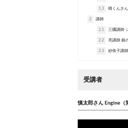
1.3
晴くんさん
2
講師
2.1
三國講師 
2.2
亮講師 銀
2.3
紗依子講師
受講者
慎太郎さん Engin