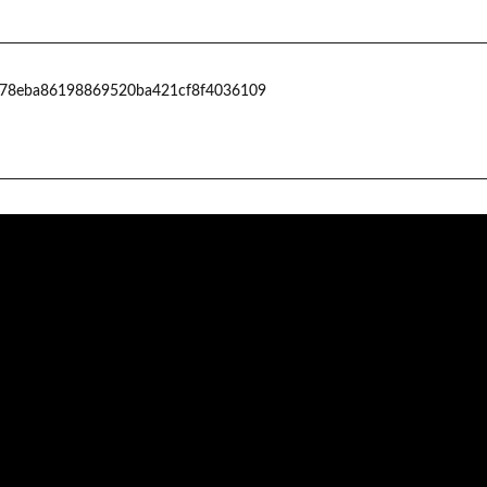
08-g78eba86198869520ba421cf8f4036109