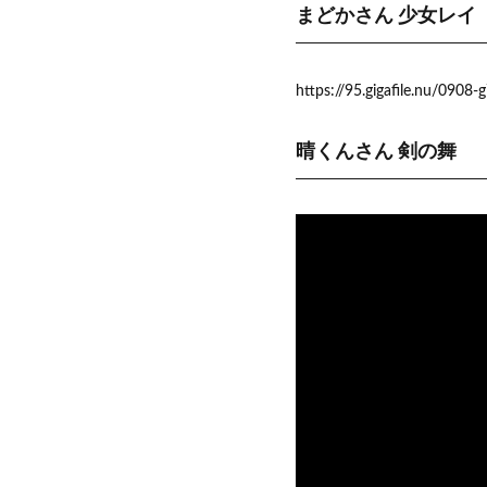
まどかさん 少女レイ
https://95.gigafile.nu/09
晴くんさん 剣の舞