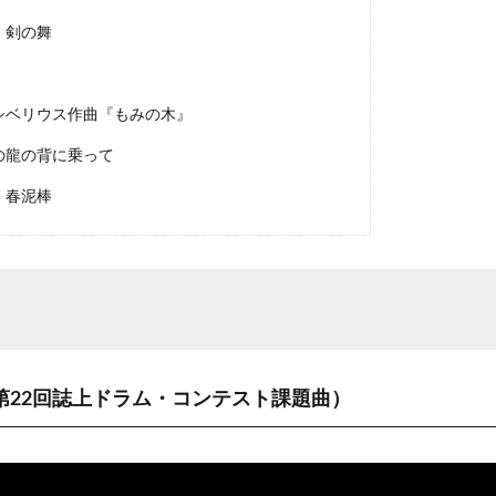
 剣の舞
シベリウス作曲『もみの木』
の龍の背に乗って
 春泥棒
e（第22回誌上ドラム・コンテスト課題曲）