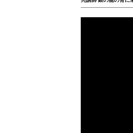
亮講師 銀の龍の背に