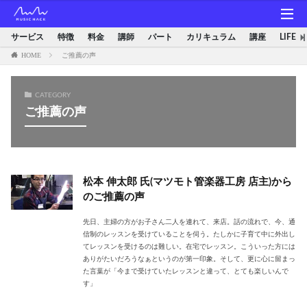
サービス
特徴
料金
講師
パート
カリキュラム
講座
LIFE
HOME
ご推薦の声
CATEGORY
ご推薦の声
松本 伸太郎 氏(マツモト管楽器工房 店主)から
のご推薦の声
先日、主婦の方がお子さん二人を連れて、来店。話の流れで、今、通
信制のレッスンを受けていることを伺う。たしかに子育て中に外出し
てレッスンを受けるのは難しい。在宅でレッスン。こういった方には
ありがたいだろうなぁというのが第一印象。そして、更に心に留まっ
た言葉が「今まで受けていたレッスンと違って、とても楽しいんで
す」