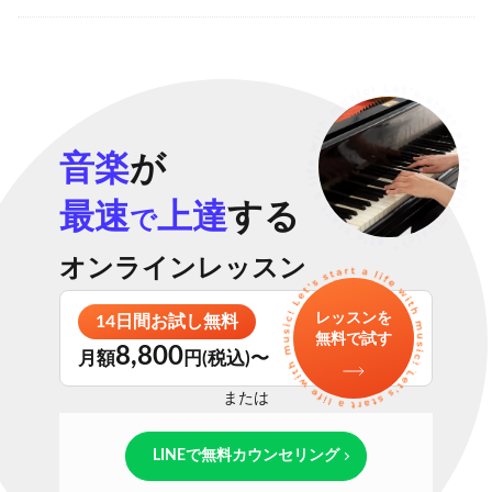
音楽
が
最速
上達
する
で
オンラインレッスン
レッスンを
14日間お試し無料
無料で試す
8,800
月額
円(税込)〜
または
LINEで無料カウンセリング