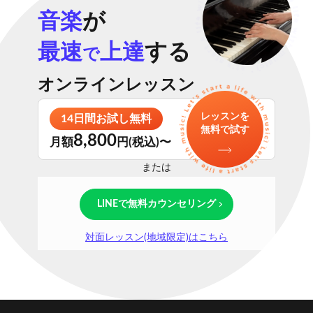
音楽
が
最速
上達
する
で
オンラインレッスン
レッスンを
14日間お試し無料
無料で試す
8,800
月額
円(税込)〜
または
LINEで無料カウンセリング
対面レッスン(地域限定)はこちら