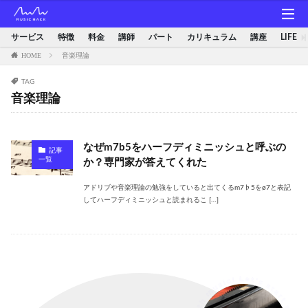
サービス
特徴
料金
講師
パート
カリキュラム
講座
LIFE
HOME
音楽理論
TAG
音楽理論
なぜm7b5をハーフディミニッシュと呼ぶの
記事
一覧
か？専門家が答えてくれた
アドリブや音楽理論の勉強をしていると出てくるm7♭5をø7と表記
してハーフディミニッシュと読まれるこ […]