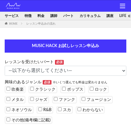
サービス
特徴
料金
講師
パート
カリキュラム
講座
LIFE
HOME
レッスン申込みの流れ
MUSIC HACK お試しレッスン申込み
レッスンを受けたいパート
必須
興味のあるジャンル
必須
※いくつ選んでも料金は変わりません
吹奏楽
クラシック
ポップス
ロック
メタル
ジャズ
ファンク
フュージョン
ネオソウル
R&B
スカ
わからない
その他(備考欄に記載)