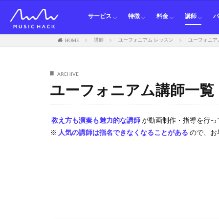
オンラインレッスン
オンライン発表会
講習会
マウスピース レンタル
通信レッスン
音楽なんでも相談LINE
オープンチャット練習部
オンライン発表会
オンラインレッスン
対面レッスン料金
紹介割引
ピアノ講
ギター講
ベース講
ドラム講
パーカッ
ボイトレ
オカリナ
フルート
クラリネ
サックス
トランペ
ホルン講
トロンボ
ユーフォ
テューバ
サービス
特徴
料金
講師
HOME
講師
ユーフォニアム レッスン
ユーフォニア
オンラインレッスン
オンライン発表会
講習会
マウスピース レンタル
通信レッスン
音楽なんでも相談LINE
オープンチャット練習部
オンライン発表会
オンラインレッスン
対面レッスン料金
紹介割引
ピアノ講
ギター講
ベース講
ドラム講
パーカッ
ボイトレ
オカリナ
フルート
クラリネ
サックス
トランペ
ホルン講
トロンボ
ユーフォ
テューバ
ARCHIVE
ユーフォニアム講師一覧
教え方も演奏も魅力的な講師
が動画制作・指導を行っ
※
人気の講師は指名できなくなることがある
ので、お