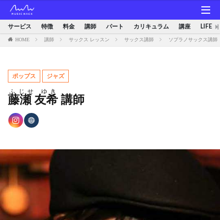
サービス
特徴
料金
講師
パート
カリキュラム
講座
LIFE
HOME
講師
サックス レッスン
サックス講師
ソプラノサックス講師
ポップス
ジャズ
ふじせ ゆき
藤瀬 友希
講師