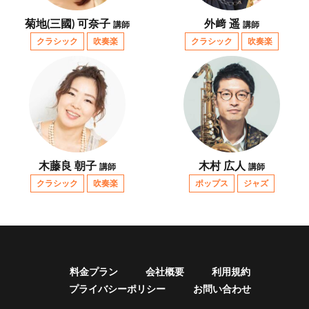
菊地(三國) 可奈子
外﨑 遥
講師
講師
クラシック
吹奏楽
クラシック
吹奏楽
木藤良 朝子
木村 広人
講師
講師
クラシック
吹奏楽
ポップス
ジャズ
料金プラン
会社概要
利用規約
プライバシーポリシー
お問い合わせ