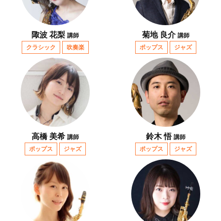
陬波 花梨
菊地 良介
講師
講師
クラシック
吹奏楽
ポップス
ジャズ
高橋 美希
鈴木 悟
講師
講師
ポップス
ジャズ
ポップス
ジャズ