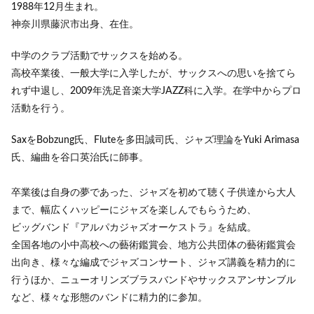
1988年12月生まれ。
神奈川県藤沢市出身、在住。
中学のクラブ活動でサックスを始める。
高校卒業後、一般大学に入学したが、サックスへの思いを捨てら
れず中退し、2009年洗足音楽大学JAZZ科に入学。在学中からプロ
活動を行う。
SaxをBobzung氏、Fluteを多田誠司氏、ジャズ理論をYuki Arimasa
氏、編曲を谷口英治氏に師事。
卒業後は自身の夢であった、ジャズを初めて聴く子供達から大人
まで、幅広くハッピーにジャズを楽しんでもらうため、
ビッグバンド『アルパカジャズオーケストラ』を結成。
全国各地の小中高校への藝術鑑賞会、地方公共団体の藝術鑑賞会
出向き、様々な編成でジャズコンサート、ジャズ講義を精力的に
行うほか、ニューオリンズブラスバンドやサックスアンサンブル
など、様々な形態のバンドに精力的に参加。