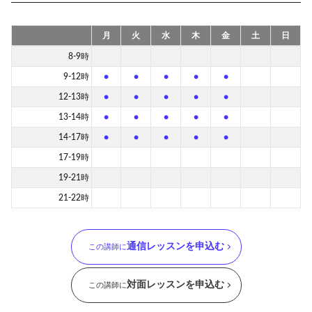
月
火
水
木
金
土
日
8-9時
9-12時
●
●
●
●
●
12-13時
●
●
●
●
●
13-14時
●
●
●
●
●
14-17時
●
●
●
●
●
17-19時
19-21時
21-22時
通信レッスンを申込む
この講師に
対面レッスンを申込む
この講師に