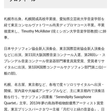
札幌市出身。札幌開成高校卒業後、愛知県立芸術大学音楽学部を
経て東京コンセルヴァトワール尚美ディプロマコース卒業。卒業
後渡米し、Timothy McAllister (現ミシガン大学音楽学部教授) に師
事。
日本サクソフォン協会新人演奏会、東京国際芸術協会新人演奏会
などに出演。第11回大阪国際音楽コンクール入選。第28回レ・ス
プレンデル音楽コンクール管楽器部門審査員賞受賞、受賞者リサ
イタルに出演。第1回K国際コンクールサクソフォン部門第ニ位(一
般の部)。
札幌、名古屋、東京都など、各地で度々ソロリサイタルへ出演・
開催。室内楽や大編成アンサンブルなど、主に東京都内で演奏活
動を行う。サクソフォン四重奏『Serendipity Saxophone
Quartet』主宰。2013年夢の島熱帯植物館優秀アーティスト賞受
賞。東京プリンスパークタワー主催『月灯りと緑の音楽会』、日