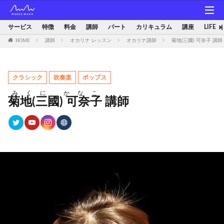
サービス
特徴
料金
講師
パート
カリキュラム
講座
LIFE
HOME
講師
オカリナ レッスン
オカリナ講師
菊地(三國) 可奈子 講
クラシック
吹奏楽
ポップス
みくに かなこ
菊地(三國) 可奈子
講師