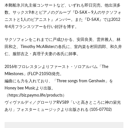
本郵船氷川丸主催コンサートなど、いずれも即日完売。他出演多
数。サックス9本とピアノのグループ『D-SAX～9人のサクソフォ
ニストと1人のピアニスト』メンバー。また『D-SAX』では2012
年4月フランスツアーを行い好評を博す。
サクソフォンをこれまでに戸成ひかる、安田良美、雲井雅人、林
田和之、Timothy McAllisterの各氏に、室内楽を村田四郎、和久井
仁、服部吉之・真理子夫妻の各氏に師事。
2016年フロレスタンよりファースト・ソロアルバム「The
Milestones」(FLCP-21050)発売。
編曲にも力を入れており、「Three songs from Gershwin」を
Honey bee Musicより出版。
（https://biz.paymo.life/products）
ヴィヴァルディ／グローリアRV589「いと高きところに神の栄光
あり」フォスターミュージックより出版される (105-07702)