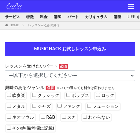
サービス
特徴
料金
講師
パート
カリキュラム
講座
LIFE
HOME
レッスン申込みの流れ
MUSIC HACK お試しレッスン申込み
レッスンを受けたいパート
必須
興味のあるジャンル
必須
※いくつ選んでも料金は変わりません
吹奏楽
クラシック
ポップス
ロック
メタル
ジャズ
ファンク
フュージョン
ネオソウル
R&B
スカ
わからない
その他(備考欄に記載)